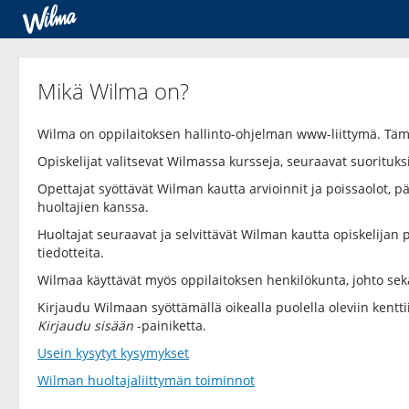
Mikä Wilma on?
Wilma on oppilaitoksen hallinto-ohjelman www-liittymä. Tä
Opiskelijat valitsevat Wilmassa kursseja, seuraavat suorituksi
Opettajat syöttävät Wilman kautta arvioinnit ja poissaolot, päi
huoltajien kanssa.
Huoltajat seuraavat ja selvittävät Wilman kautta opiskelijan p
tiedotteita.
Wilmaa käyttävät myös oppilaitoksen henkilökunta, johto sek
Kirjaudu Wilmaan syöttämällä oikealla puolella oleviin kentt
Kirjaudu sisään
-painiketta.
Usein kysytyt kysymykset
Wilman huoltajaliittymän toiminnot