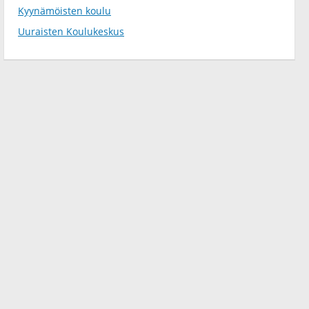
Kyynämöisten koulu
Uuraisten Koulukeskus