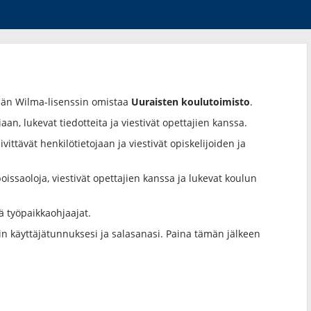
män Wilma-lisenssin omistaa
Uuraisten koulutoimisto
.
aan, lukevat tiedotteita ja viestivät opettajien kanssa.
vittävät henkilötietojaan ja viestivät opiskelijoiden ja
oissaoloja, viestivät opettajien kanssa ja lukevat koulun
ä työpaikkaohjaajat.
iin käyttäjätunnuksesi ja salasanasi. Paina tämän jälkeen