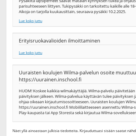
Pysäkiltä lapsiperheet saavat matalan kynnyksen tukea ja ohjaus
parisuhteeseen liittyen. Tukipysäkki on tarkoitettu kaikille alle
Aikoja on tarjolla kuukausittain, seuraava pysäkki 10.2.2025.
Lue koko juttu
Erityisruokavalioiden ilmoittaminen
Lue koko juttu
Uuraisten koulujen Wilma-palvelun osoite muuttuu
https://uurainen.inschool.fi
HUOM! Koskee kaikkia wilmakäyttäjiä. Wilma-palvelu päivitetään Saa
päivityksen jälkeen. Wilma-palvelua käyttävän tulee päivityksen j
ohjaa oikeaan kirjautumisosoitteeseen. Uuraisten koulujen Wilm
https://uurainen.inschool.fi Mobiililaitteeseen asennettu Wilma-
Play-kaupasta tai App Storesta sekä kirjautua Wilma-sovelluksee
Näet yllä ainoastaan julkisia tiedotteita. Kirjauduttuasi sisään saatat nä