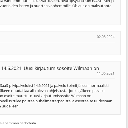
ta vanhemmuuteen, kasvatukseen, neuropsykiatrisiin haasteisiin ja
 18-vuotiaiden lasten ja nuorten vanhemmille. Ohjaus on maksutonta.
02.08.2024
 14.6.2021. Uusi kirjautumisosoite Wilmaan on
11.06.2021
S-pilvipalveluksi 14.6.2021 ja palvelu toimii jälleen normaalisti
älkeen noudattaa alla olevaa ohjeistusta, jonka jälkeen palvelu
an osoite muuttuu: uusi kirjautumisosoite Wilmaan on
sovellus tulee poistaa puhelimesta/padista ja asentaa se uudestaan
n uudelleen.
hdä enemmän tiedotteita.