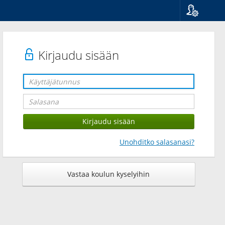
Kieli
Suomi
Svenska
Kirjaudu sisään
English
Unohditko salasanasi?
Vastaa koulun kyselyihin