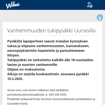
Kieli
Suomi
Svenska
English
Vanhemmuuden tukipysäkki Uuraisilla
Pysäkiltä lapsiperheet saavat matalan kynnyksen
tukea ja ohjausta vanhemmuuteen, kasvatukseen,
neuropsykiatrisiin haasteisiin ja parisuhteeseen
liittyen.
Tukipysäkki on tarkoitettu kaikille alle 18-vuotiaiden
lasten ja nuorten vanhemmille.
Ohjaus on maksutonta.
Aikoja on tarjolla kuukausittain, seuraava pysäkki
10.2.2025.