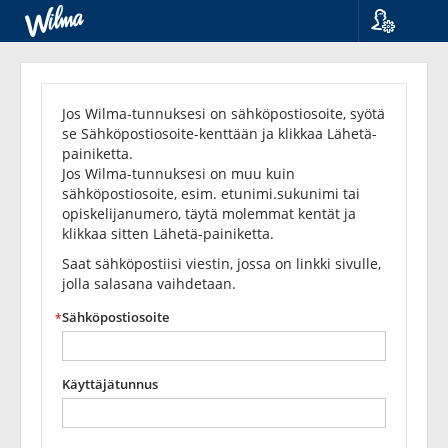
Kieli
Unohditko
Suomi
Svenska
salasanasi?
Jos Wilma-tunnuksesi on sähköpostiosoite, syötä
English
se Sähköpostiosoite-kenttään ja klikkaa Lähetä-
painiketta.
Jos Wilma-tunnuksesi on muu kuin
sähköpostiosoite, esim. etunimi.sukunimi tai
opiskelijanumero, täytä molemmat kentät ja
klikkaa sitten Lähetä-painiketta.
Saat sähköpostiisi viestin, jossa on linkki sivulle,
jolla salasana vaihdetaan.
Sähköpostiosoite
Käyttäjätunnus