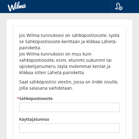
Kieli
Unohditko
Suomi
Svenska
salasanasi?
Jos Wilma-tunnuksesi on sähköpostiosoite, syötä
English
se Sähköpostiosoite-kenttään ja klikkaa Lähetä-
painiketta.
Jos Wilma-tunnuksesi on muu kuin
sähköpostiosoite, esim. etunimi.sukunimi tai
opiskelijanumero, täytä molemmat kentät ja
klikkaa sitten Lähetä-painiketta.
Saat sähköpostiisi viestin, jossa on linkki sivulle,
jolla salasana vaihdetaan.
Sähköpostiosoite
Käyttäjätunnus